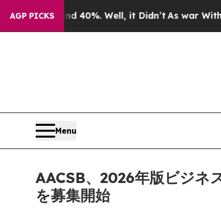
round 40%. Well, it Didn’t
As war With Iran Dr
AGP PICKS
Menu
AACSB、2026年版ビ
を募集開始