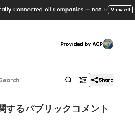
nnected oil Companies — not Taxpayers — the Cha
View all
Provided by AGP
Share
に関するパブリックコメント