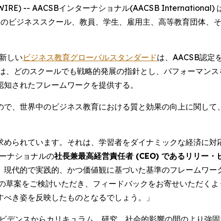
WIRE) -- AACSBインターナショナル(AACSB International
中のビジネススクール、教員、学生、雇用主、高等教育団体、
た新しい
ビジネス教育グローバルスタンダード
は、AACSB認
準は、どのスクールでも戦略的発展の指針とし、パフォーマンス
認知されたフレームワークを提供する。
たもので、世界中のビジネス教育における質と効果の向上に関し
求められています。それは、学習者をダイナミックな経済に対
ターナショナルの
社長兼最高経営責任者 (CEO) であるリリー・ビー(
、現代的で実践的、かつ価値観に基づいた基準のフレームワー
らの草案をご検討いただき、フィードバックをお寄せいただくよ
すべき姿を反映したものとなるでしょう。」
エビデンスからカリキュラム、研究、社会的影響の間のより強