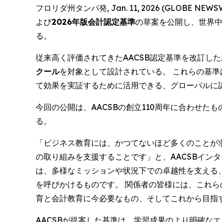
フロリダ州タンパ発, Jan. 11, 2026 (GLOBE NEWS
よび
2026年版会計認定基準
の草案を公開し、世界
る。
従来高く評価されてきたAACSB認定基準を改訂し
クール
を対象として設計されている。 これらの基
て効果を実証するために活用できる、グローバルに
今回の公開は、AACSBの創立110周年に合わせ
る。
「ビジネス教育には、かつてないほど多くのことが
の取り組みを支援することです」と、AACSBイン
は、多様なミッションや状況下での卓越性を支える
を呼びかけるものです。 関係者の皆様には、これ
育と会計教育に今必要なもの、そしてこれから目指
AACSBが提案した基準は、学習成果のより明確な