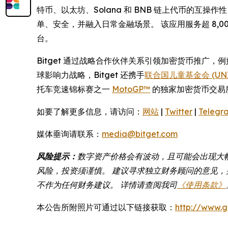
特币、以太坊、Solana 和 BNB 链上代币的互
单、安全，并融入日常金融场景。 该应用服务超 8
台。
Bitget 通过战略合作伙伴关系引领加密货币推广，
球影响力战略，Bitget 还携手
联合国儿童基金会 (UNI
托车竞速锦标赛之一
MotoGP™
的独家加密货币交易
如要了解更多信息，请访问：
网站
|
Twitter
|
Telegr
媒体垂询请联系：
media@bitget.com
风险提示：
数字资产价格会有波动，且可能会出现大
风险，投资须谨慎。 建议寻求独立财务顾问的意见，并
不作为任何财务建议。 详情请查阅我司
《使用条款》
本公告所附照片可通过以下链接获取：
http://www.