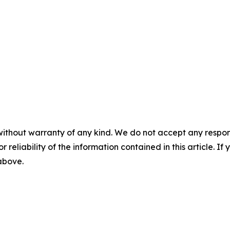
without warranty of any kind. We do not accept any responsib
r reliability of the information contained in this article. I
 above.