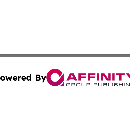
owered By
ubmit Press Release
Terms & Conditions
Copyright/DMCA
nc. dba Affinity Group Publishing & Nebraska Business Pr
Cookie Settings / Your Privacy Choices