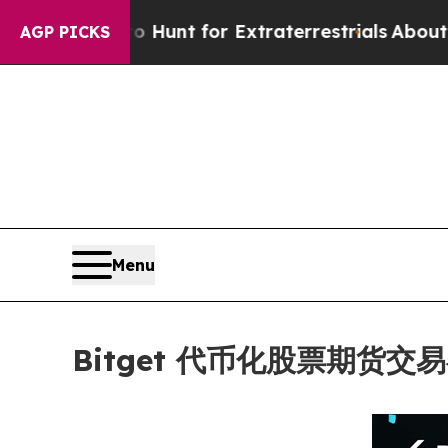
form to Hunt for Extraterrestrials
About Three Mil
AGP PICKS
Menu
Bitget 代币化股票期货