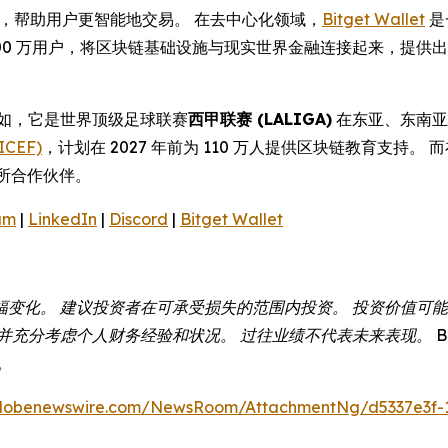
操作性，帮助用户更智能地交易。 在去中心化领域，
Bitget Wallet
是
,000 万用户，将区块链基础设施与现实世界金融连接起来，提
例如，它是世界顶级足球联赛
西甲联赛 (LALIGA)
在东亚、东南亚
CEF)
，计划在 2027 年前为 110 万人提供区块链教育支持。
所合作伙伴。
am
|
LinkedIn
|
Discord
|
Bitget Wallet
幅变化。 建议投资者在可承受损失的范围内投资。 投资价值可
充分考虑个人财务经验和状况。 过往业绩不代表未来表现。 Bit
。
globenewswire.com/NewsRoom/AttachmentNg/d5337e3f-