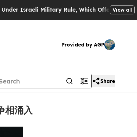
aeli Military Rule, Which Offers Them few, if an
View all
Provided by AGP
Share
者争相涌入